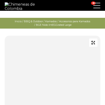
0
Inicio
/
BBQ & Outdoor
/
Kamados
/
Accesorios para Kamados
/ BGE Nido IntEGGrated Large