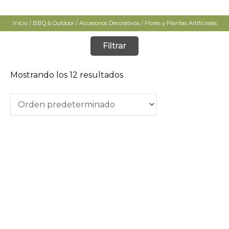
Inicio
/
BBQ & Outdoor
/
Accesorios Decorativos
/ Flores y Plantas Artificiales
Filtrar
Mostrando los 12 resultados