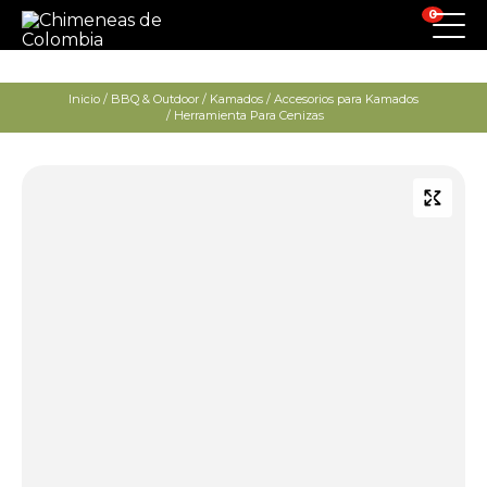
0
Inicio
/
BBQ & Outdoor
/
Kamados
/
Accesorios para Kamados
/ Herramienta Para Cenizas