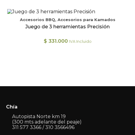
Accesorios BBQ, Accesorios para Kamados
Juego de 3 herramientas Precisión
$
331.000
IVA Incluido
Chía
Autopista Norte km 19
(300 mts adelante del peaje)
311 577 3366 / 310 3566496