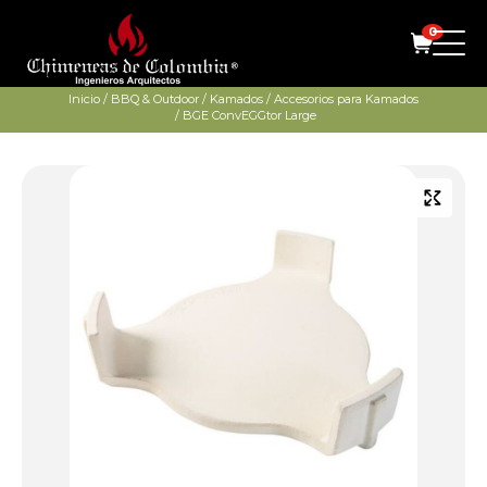
0
Inicio
/
BBQ & Outdoor
/
Kamados
/
Accesorios para Kamados
/ BGE ConvEGGtor Large