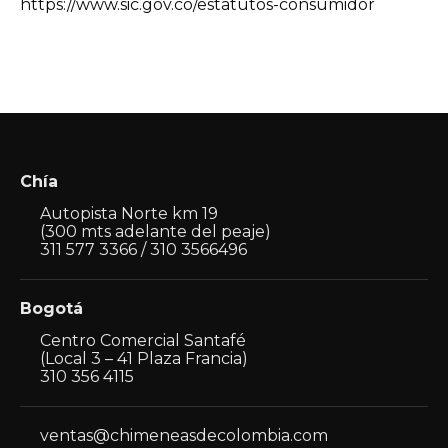
https://www.sic.gov.co/estatutos-consumidor
Chía
Autopista Norte km 19
(300 mts adelante del peaje)
311 577 3366 / 310 3566496
Bogotá
Centro Comercial Santafé
(Local 3 – 41 Plaza Francia)
310 356 4115
ventas@chimeneasdecolombia.com