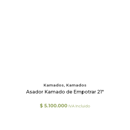
Kamados, Kamados
Asador Kamado de Empotrar 21″
$
5.100.000
IVA Incluido
Este
producto