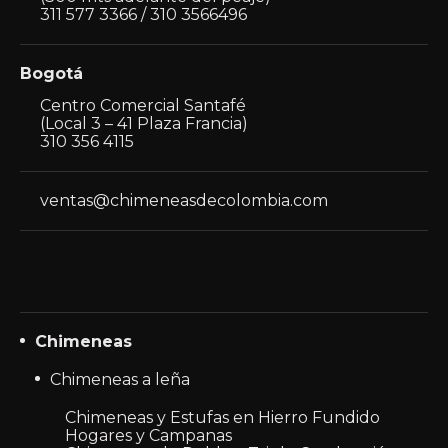
página
311 577 3366 / 310 3566496
de
producto
Bogotá
Centro Comercial Santafé
(Local 3 – 41 Plaza Francia)
310 356 4115
ventas@chimeneasdecolombia.com
Chimeneas
Chimeneas a leña
Chimeneas y Estufas en Hierro Fundido
Hogares y Campanas