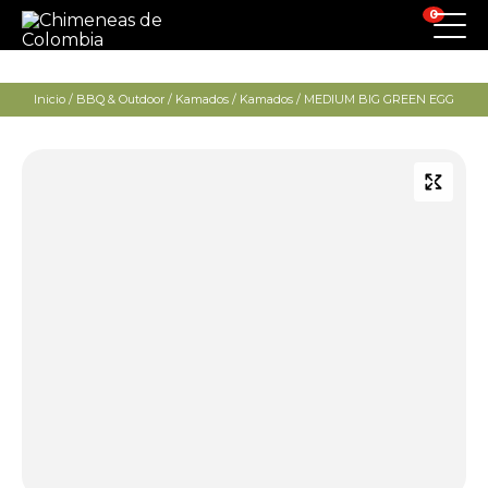
0
Inicio
/
BBQ & Outdoor
/
Kamados
/
Kamados
/ MEDIUM BIG GREEN EGG