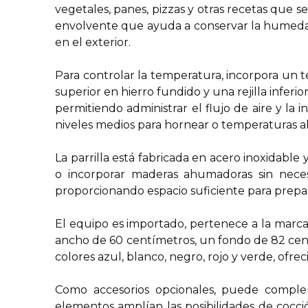
vegetales, panes, pizzas y otras recetas que 
envolvente que ayuda a conservar la humedad 
en el exterior.
Para controlar la temperatura, incorpora un 
superior en hierro fundido y una rejilla infer
permitiendo administrar el flujo de aire y la
niveles medios para hornear o temperaturas alta
La parrilla está fabricada en acero inoxidable
o incorporar maderas ahumadoras sin neces
proporcionando espacio suficiente para prepar
El equipo es importado, pertenece a la marca
ancho de 60 centímetros, un fondo de 82 cent
colores azul, blanco, negro, rojo y verde, ofre
Como accesorios opcionales, puede compleme
elementos amplían las posibilidades de cocci