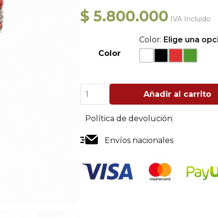
$
5.800.000
IVA Incluido
Color:
Elige una opc
Color
Asador
Añadir al carrito
Kamado
de
Empotrar
Política de devolución
23"
cantidad
Envíos nacionales