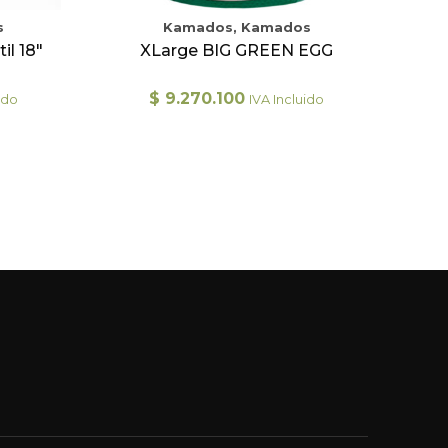
s
Kamados, Kamados
l 18″
XLarge BIG GREEN EGG
$
9.270.100
ido
IVA Incluido