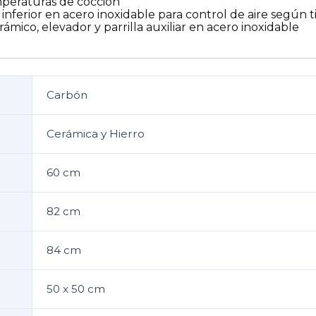
peraturas de cocción
la inferior en acero inoxidable para control de aire según
ámico, elevador y parrilla auxiliar en acero inoxidable
Carbón
Cerámica y Hierro
60 cm
82 cm
84 cm
50 x 50 cm