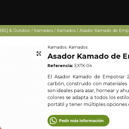
BBQ & Outdoor
/
Kamados
/
Kamados
/ Asador Kamado de Empo
Kamados
,
Kamados
Asador Kamado de E
Referencia:
EXTK-04
El Asador Kamado de Empotrar 23
carbón, construido con materiales c
son ideales para asar, hornear y a
colores se adapta a todos los estilo
portátil y tener múltiples opciones 
Pedir más información