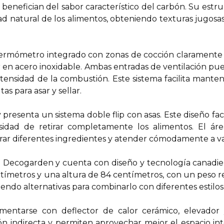
se benefician del sabor característico del carbón. Su es
natural de los alimentos, obteniendo texturas jugosas 
termómetro integrado con zonas de cocción claramente 
ior en acero inoxidable. Ambas entradas de ventilación p
 intensidad de la combustión. Este sistema facilita man
s para asar y sellar.
 y presenta un sistema doble flip con asas. Este diseño fa
idad de retirar completamente los alimentos. El ár
ar diferentes ingredientes y atender cómodamente a var
 Decogarden y cuenta con diseño y tecnología canadien
ímetros y una altura de 84 centímetros, con un peso reg
ciendo alternativas para combinarlo con diferentes estilos 
ntarse con deflector de calor cerámico, elevador y p
ón indirecta y permiten aprovechar mejor el espacio int