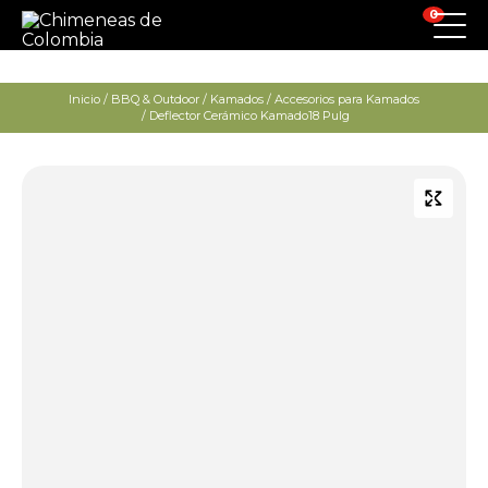
0
Inicio
/
BBQ & Outdoor
/
Kamados
/
Accesorios para Kamados
/ Deflector Cerámico Kamado18 Pulg