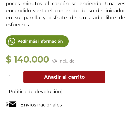
pocos minutos el carbón se encienda. Una ves
encendido vierta el contenido de su del iniciador
en su parrilla y disfrute de un asado libre de
esfuerzos
Pedir más información
$
140.000
IVA Incluido
Iniciador
Añadir al carrito
Manual
de
Carbón
Política de devolución
cantidad
Envíos nacionales