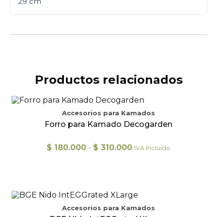
29 cm
Productos relacionados
Accesorios para Kamados
Forro para Kamado Decogarden
Rango
$
180.000
-
$
310.000
IVA Incluido
de
precios:
desde
Este
$ 180.000
producto
hasta
tiene
$ 310.000
múltiples
Accesorios para Kamados
variantes.