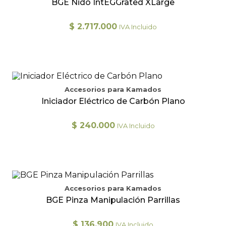
BGE Nido IntEGGrated XLarge
Las
opciones
se
$
2.717.000
IVA Incluido
pueden
elegir
en
la
página
de
producto
Accesorios para Kamados
Iniciador Eléctrico de Carbón Plano
$
240.000
IVA Incluido
Accesorios para Kamados
BGE Pinza Manipulación Parrillas
$
136.900
IVA Incluido