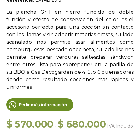
Referencia:
EXTAB-29-3
La plancha Grill en hierro fundido de doble
función y efecto de conservación del calor, es el
accesorio perfecto para una cocción sin contacto
con las llamas y sin adherir materias grasas, su lado
acanalado nos permite asar alimentos como
hamburguesas, pescado o tocineta, su lado liso nos
permite preparar verduras salteadas, sándwich
entre otros, lista para sobreponer en la parilla de
su BBQ a Gas Decogarden de 4, 5, o 6 quemadores
dando como resultado cocciones mas rápidas y
uniformes.
Pedir más información
Rango
$
570.000
$
680.000
-
IVA Incluido
de
precios: