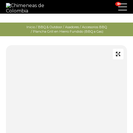
0
Inicio
/
BBQ & Outdoor
/
Asadores
/
Accesorios BBQ
/ Plancha Grill en Hierro Fundido (BBQ a Gas)