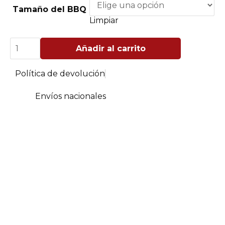
desde
Tamaño del BBQ
$ 570.000
Limpiar
hasta
$ 680.000
Plancha
Añadir al carrito
Grill
en
Hierro
Política de devolución
Fundido
(BBQ
a
Envíos nacionales
Gas)
cantidad