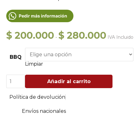
Pedir más información
Rango
$
200.000
$
280.000
-
IVA Incluido
de
precios:
desde
BBQ
$ 200.000
Limpiar
hasta
$ 280.000
Forro
Añadir al carrito
para
BBQ
a
Política de devolución
Gas
Decogarden
cantidad
Envíos nacionales