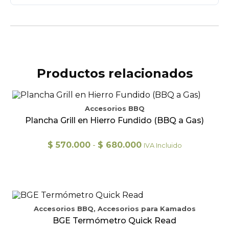
Productos relacionados
Accesorios BBQ
Plancha Grill en Hierro Fundido (BBQ a Gas)
Rango
$
570.000
-
$
680.000
IVA Incluido
de
precios:
desde
Este
$ 570.000
producto
hasta
tiene
$ 680.000
múltiples
Accesorios BBQ, Accesorios para Kamados
variantes.
BGE Termómetro Quick Read
Las