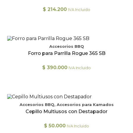
opciones
se
$
214.200
IVA Incluido
pueden
elegir
en
la
página
de
producto
Accesorios BBQ
Forro para Parrilla Rogue 365 SB
$
390.000
IVA Incluido
Accesorios BBQ, Accesorios para Kamados
Cepillo Multiusos con Destapador
$
50.000
IVA Incluido