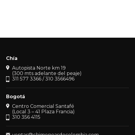
Chía
Autopista Norte km 19
(300 mts adelante del peaje)
311 577 3366 / 310 3566496
Bogotá
Centro Comercial Santafé
(Local 3 – 41 Plaza Francia)
310 356 4115
ventas@chimeneasdecolombia.com