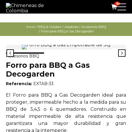
0
Inicio
/
BBQ & Outdoor
/
Asadores
/
Accesorios BBQ
/ Forro para BBQ a Gas Decogarden
Accesorios BBQ
Forro para BBQ a Gas
Decogarden
Referencia:
EXTAB-33
El Forro para BBQ a Gas Decogarden ideal para
proteger, impermeable hecho a la medida para su
BBQ de 3,4,5 o 6 quemadores. Construido en
material impermeable de alta resistencia que
garantizara una mayor durabilidad y gran
resistencia a la intemperie.