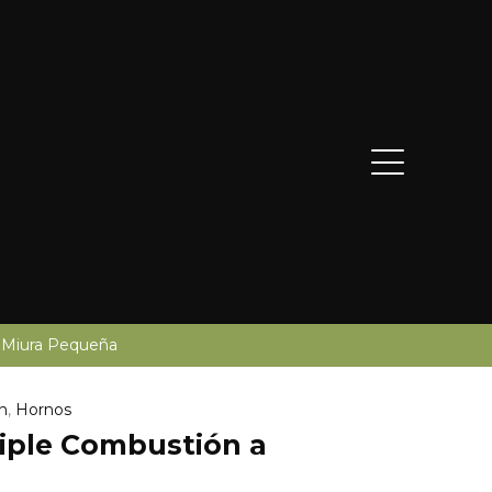
 Miura Pequeña
n
,
Hornos
iple Combustión a