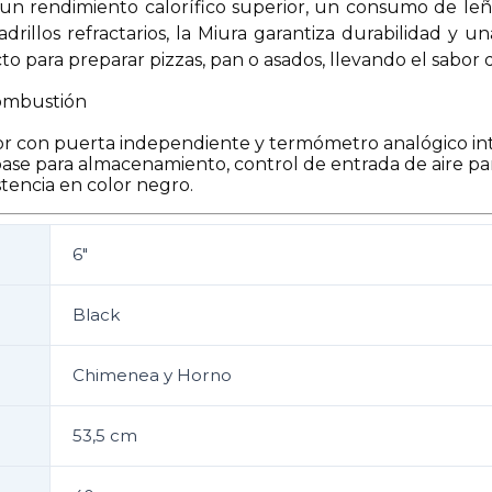
o un rendimiento calorífico superior, un consumo de le
adrillos refractarios, la Miura garantiza durabilidad y 
 para preparar pizzas, pan o asados, llevando el sabor de 
Combustión
rior con puerta independiente y termómetro analógico in
 base para almacenamiento, control de entrada de aire pa
stencia en color negro.
6"
Black
Chimenea y Horno
53,5 cm