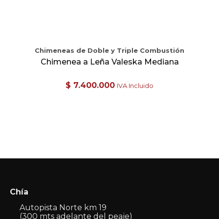
Chimeneas de Doble y Triple Combustión
Chimenea a Leña Valeska Mediana
$
7.400.000
IVA Incluido
Chía
Autopista Norte km 19
(300 mts adelante del peaje)