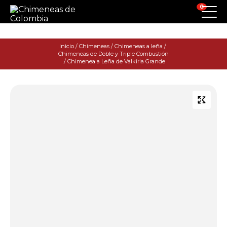
0
Inicio
/
Chimeneas
/
Chimeneas a leña
/
Chimeneas de Doble y Triple Combustión
/ Chimenea a Leña de Valkiria Grande