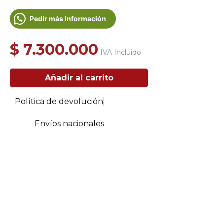
Pedir más información
$
7.300.000
IVA Incluido
Chimenea
Añadir al carrito
a
Leña
de
Política de devolución
Valkiria
Grande
Envíos nacionales
cantidad