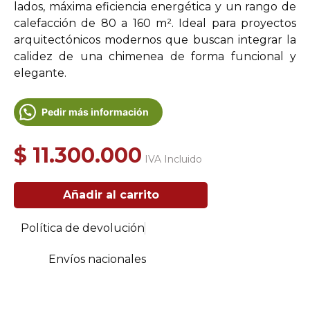
lados, máxima eficiencia energética y un rango de
calefacción de 80 a 160 m². Ideal para proyectos
arquitectónicos modernos que buscan integrar la
calidez de una chimenea de forma funcional y
elegante.
Pedir más información
$
11.300.000
IVA Incluido
Inserto
Añadir al carrito
a
Leña
de
Política de devolución
empotrar
Doble
Envíos nacionales
Cara
Annika
cantidad