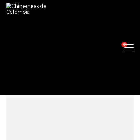
Inicio
/
BBQ & Outdoor
/
Firepit
/
Firepit Leña
/ Paila para Leña en Fundición de Aluminio Grande
0