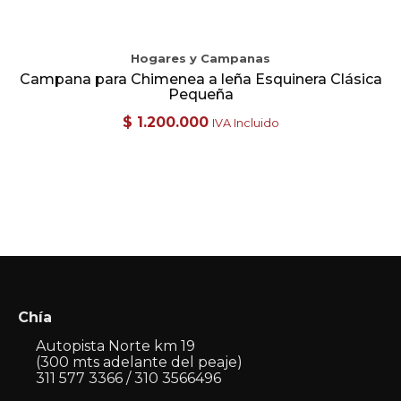
Hogares y Campanas
Campana para Chimenea a leña Esquinera Clásica
Pequeña
$
1.200.000
IVA Incluido
Chía
Autopista Norte km 19
(300 mts adelante del peaje)
311 577 3366 / 310 3566496