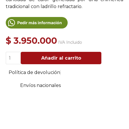
tradicional con ladrillo refractario.
Pedir más información
$
3.950.000
IVA Incluido
Hogar
Añadir al carrito
para
Chimenea
a
Política de devolución
leña
Frontal
Loft
Envíos nacionales
Grande
-
120
cantidad