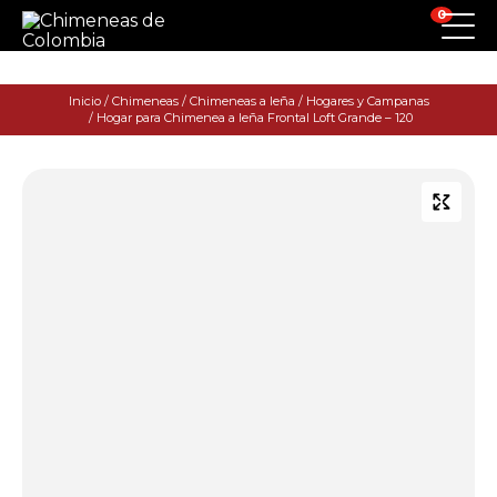
0
Inicio
/
Chimeneas
/
Chimeneas a leña
/
Hogares y Campanas
/ Hogar para Chimenea a leña Frontal Loft Grande – 120