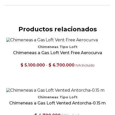
Productos relacionados
Chimeneas Tipo Loft
Chimeneas a Gas Loft Vent Free Aerocurva
Rango
$
5.100.000
-
$
6.700.000
IVA Incluido
de
precios:
desde
Este
$ 5.100.000
producto
hasta
tiene
$ 6.700.000
múltiples
Chimeneas Tipo Loft
variantes.
Chimeneas a Gas Loft Vented Antorcha-0.15 m
Las
opciones
se