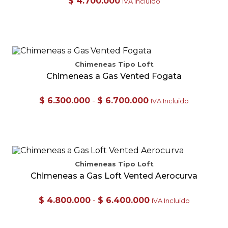
$
4.700.000
IVA Incluido
pueden
elegir
en
la
página
de
producto
Chimeneas Tipo Loft
Chimeneas a Gas Vented Fogata
Rango
$
6.300.000
-
$
6.700.000
IVA Incluido
de
precios:
desde
Este
$ 6.300.000
producto
hasta
tiene
$ 6.700.000
múltiples
Chimeneas Tipo Loft
variantes.
Chimeneas a Gas Loft Vented Aerocurva
Las
opciones
se
Rango
$
4.800.000
-
$
6.400.000
IVA Incluido
pueden
de
elegir
precios:
en
desde