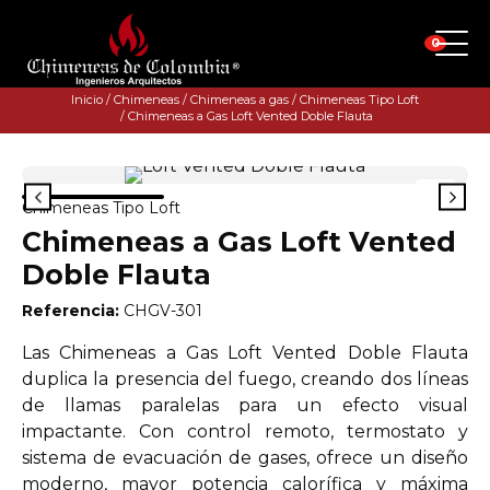
0
Inicio
/
Chimeneas
/
Chimeneas a gas
/
Chimeneas Tipo Loft
/ Chimeneas a Gas Loft Vented Doble Flauta
Chimeneas Tipo Loft
Chimeneas a Gas Loft Vented
Doble Flauta
Referencia:
CHGV-301
Las Chimeneas a Gas Loft Vented Doble Flauta
duplica la presencia del fuego, creando dos líneas
de llamas paralelas para un efecto visual
impactante. Con control remoto, termostato y
sistema de evacuación de gases, ofrece un diseño
moderno, mayor potencia calorífica y máxima