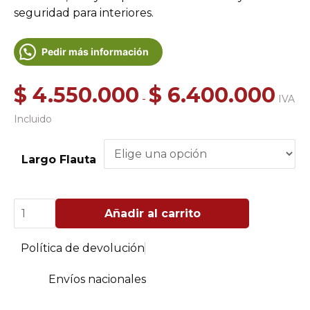
seguridad para interiores.
Pedir más información
Rang
$
4.550.000
$
6.400.000
-
IVA
de
Incluido
precio
desde
$ 4.55
Largo Flauta
hasta
$ 6.4
Chimeneas
Añadir al carrito
a
Gas
Loft
Política de devolución
Vented
Doble
Flauta
Envíos nacionales
cantidad