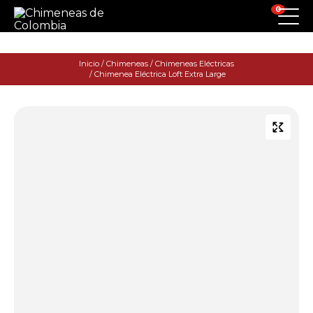
0
Inicio
/
Chimeneas
/
Chimeneas Eléctricas
/ Chimenea Eléctrica Loft Extra Large