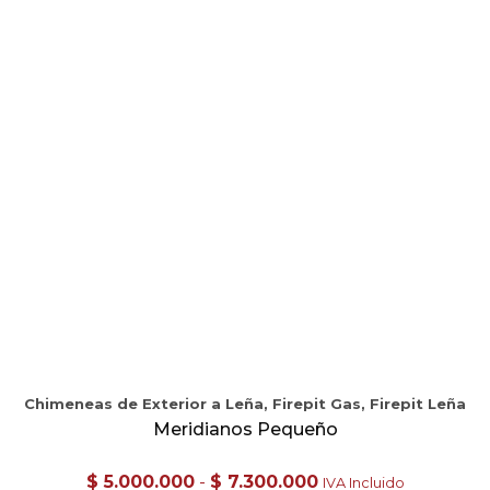
Chimeneas de Exterior a Leña, Firepit Gas, Firepit Leña
Meridianos Pequeño
Rango
$
5.000.000
-
$
7.300.000
IVA Incluido