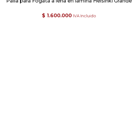
Paila para Fogata a leña en lamina Helsinki Grande
$
1.600.000
IVA Incluido