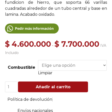
fundicion de hierro, que soporta 66 varillas
cuadradas alrededor de un tubo central y base en
lamina. Acabado oxidado.
Pedir más información
Rang
$
4.600.000
$
7.700.000
-
IVA
de
Incluido
precio
desde
$ 4.60
Combustible
hasta
Limpiar
$ 7.70
Meridiano
Añadir al carrito
Grande
cantidad
Política de devolución
Envíos nacionales