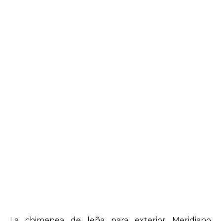
La chimenea de leña para exterior Meridiano