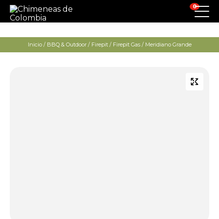
0
Inicio
/
BBQ & Outdoor
/
Firepit
/
Firepit Gas
/ Meridiano Grande