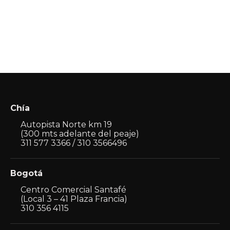
de
precios:
desde
Este
$ 5.000.000
producto
hasta
tiene
$ 7.300.000
múltiples
variantes.
Las
opciones
se
pueden
Chía
elegir
en
Autopista Norte km 19
la
(300 mts adelante del peaje)
página
311 577 3366 / 310 3566496
de
producto
Bogotá
Centro Comercial Santafé
(Local 3 – 41 Plaza Francia)
310 356 4115