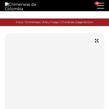
0
Inicio
/
Chimeneas
/
Arte y Fuego
/ Chimenea Colgante Ovni