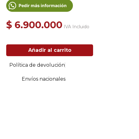
Pedir más información
$
6.900.000
IVA Incluido
Chimenea
Añadir al carrito
Colgante
Ovni
cantidad
Política de devolución
Envíos nacionales