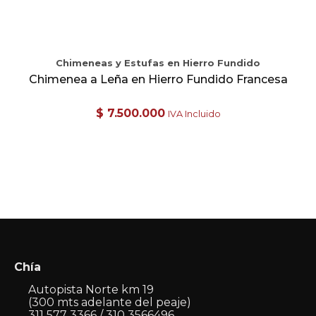
Chimeneas y Estufas en Hierro Fundido
Chimenea a Leña en Hierro Fundido Francesa
$
7.500.000
IVA Incluido
Chía
Autopista Norte km 19
(300 mts adelante del peaje)
311 577 3366 / 310 3566496