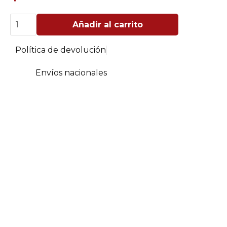
Chimenea
Añadir al carrito
a
Leña
en
Política de devolución
Hierro
Fundido
Florentina
Envíos nacionales
cantidad