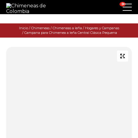
0
Inicio
/
Chimeneas
/
Chimeneas a leña
/
Hogares y Campanas
/ Campana para Chimenea a leña Central Clásica Pequena