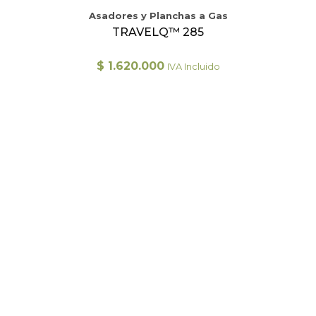
Asadores y Planchas a Gas
TRAVELQ™ 285
$
1.620.000
IVA Incluido
Este
producto
tiene
múltiples
variantes.
Las
opciones
se
pueden
elegir
en
la
página
de
producto