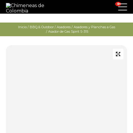
0
Inicio
/
BBQ & Outdoor
/
Asadores
/
Asadores y Planchas a Gas
/ Asador de Gas Spirit S-315