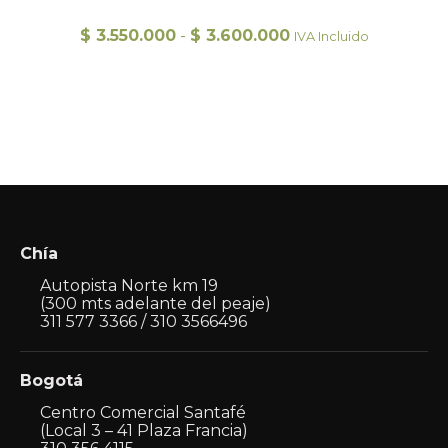
Rango
$
3.550.000
-
$
3.600.000
IVA Incluido
de
precios:
desde
Este
$ 3.550.000
producto
hasta
tiene
$ 3.600.000
múltiples
variantes.
Las
opciones
se
pueden
Chía
elegir
en
Autopista Norte km 19
la
(300 mts adelante del peaje)
página
311 577 3366 / 310 3566496
de
producto
Bogotá
Centro Comercial Santafé
(Local 3 – 41 Plaza Francia)