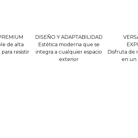
 PREMIUM
DISEÑO Y ADAPTABILIDAD
VERS
le de alta
Estética moderna que se
EXP
para resistir
integra a cualquier espacio
Disfruta de 
exterior
en un 