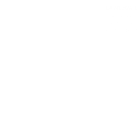
LA MEJOR E
Diseño, tecno
Transforma tu
en el lugar d