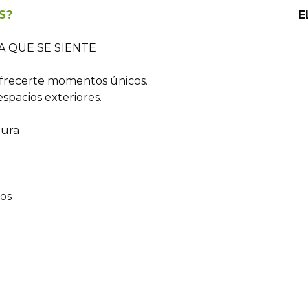
S?
E
 QUE SE SIENTE
ofrecerte momentos únicos.
spacios exteriores.
tura
os